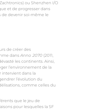
Zachtronics
) ou
Shenzhen I/O
que et de progresser dans
is de devenir soi-même le
urs de créer des
 comme dans
Anno
2070
(2011,
évasté les continents. Ainsi,
éger l’environnement de la
 intervient dans la
ngendrer l’évolution du
odélisations, comme celles du
fférents que le jeu de
raisons pour lesquelles la SF