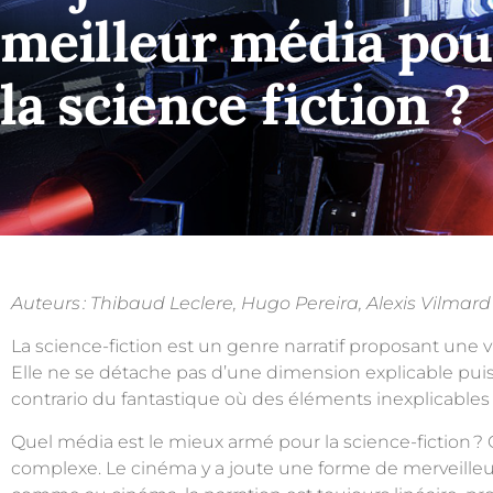
meilleur média pou
la science fiction ?
Auteurs :
Thibaud Leclere,
Hugo Pereira,
Alexis
Vilmard
L
a science-fiction est un genre narratif proposant une v
Elle ne se détache pas d’une dimension explicable puisque
contrario du fantastique où des éléments inexplicables 
Quel média est le mieux armé pour la science-fiction
? 
complexe. Le cinéma y a joute une forme de merveilleu