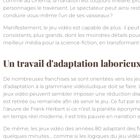
comme au cinéma, la narration est toujours linéaire, pr
personnages le traversent. Le spectateur peut ainsi rest
conduire vous-même l’un de ses vaisseaux
?
Manifestement, le jeu vidéo est capable de plus
: il pe
consistants, plus grands, dont les moindres détails pourr
meilleur média pour la science-fiction, en transformant
Un travail d'adaptation laborieu
De nombreuses franchises se sont orientées vers les jeux
d’adaptation à la grammaire vidéoludique doit se faire
jeux vidéo peuvent sembler imposer une réduction drast
est retirée ou remaniée afin de servir le jeu. Ce fut par
l’œuvre de Frank Herbert si ce n’est la planète éponyme,
en temps réel moderne, il est très pauvre en narration 
De même, les jeux vidéo des années 80 adaptant des film
quelques minutes… comme si les logiques du jeu vidéo ét