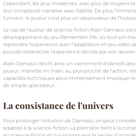
Cependant, les jeux modernes, avec plus de moyens tec
leur complexité narrative avec fidélité. De plus l’immers
l’univers
: le joueur n’est plus un observateur de l’histoi
Le cas de l’auteur de science-fiction Alain Damasio est 
développement du jeu
Remember Me
, où tout son tr
reprendre l’expérience avec l’adaptation en jeu vidéo d
pouvait retranscrire l’expérience décrite par son œuvre
Alain Damasio décrit ainsi un «
sentiment d’identification
joueur, manette en main, au plus proche de l’action, re
capacités techniques peut immensément impliquer le jou
de simple spectateur.
La consistance de l'univers
Pour prolonger l’intuition de Damasio, on peut considér
adaptés à la science-fiction. La première tient à la cons
en science-fiction et qui provoquent le
sense of wonde