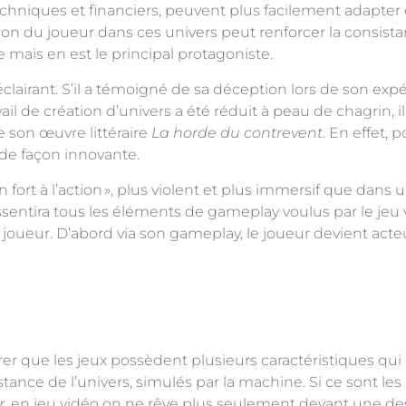
hniques et financiers, peuvent plus facilement adapter
ion du joueur dans ces univers peut renforcer la consistan
re mais en est le principal protagoniste.
éclairant. S’il a témoigné de sa déception lors de son exp
avail de création d’univers a été réduit à peau de chagrin, 
e son œuvre littéraire
La horde du contrevent
. En effet, p
 de façon innovante.
 fort à l’action
», plus violent et plus immersif que dans un
ssentira tous les éléments de gameplay voulus par le jeu v
eur. D’abord via son gameplay, le joueur devient acteur 
er que les jeux possèdent plusieurs caractéristiques qui
istance de l’univers, simulés par la machine. Si ce sont l
r
, en jeu vidéo on ne rêve plus seulement devant une de