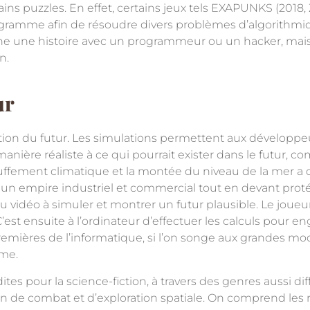
s puzzles. En effet, certains jeux tels
EXAPUNKS
(2018,
ogramme afin de résoudre divers problèmes d’algorithmi
scène une histoire avec un programmeur ou un hacker, ma
n.
ur
lation du futur. Les simulations permettent aux développe
nière réaliste à ce qui pourrait exister dans le futur,
auffement climatique et la montée du niveau de la mer a d
 un empire industriel et commercial tout en devant prot
eu vidéo à simuler et montrer un futur plausible. Le joueur
’est ensuite à l’ordinateur d’effectuer les calculs pour e
 premières de l’informatique, si l’on songe aux grandes m
ome.
ites pour la science-fiction, à travers des genres aussi di
tion de combat et d’exploration spatiale. On comprend les 