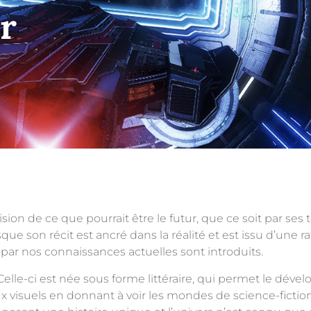
r
ision de ce que pourrait être le futur, que ce soit par ses
 son récit est ancré dans la réalité et est issu d’une rat
par nos connaissances actuelles sont introduits.
Celle-ci est née sous forme littéraire, qui permet le dév
x visuels en donnant à voir les mondes de science-ficti