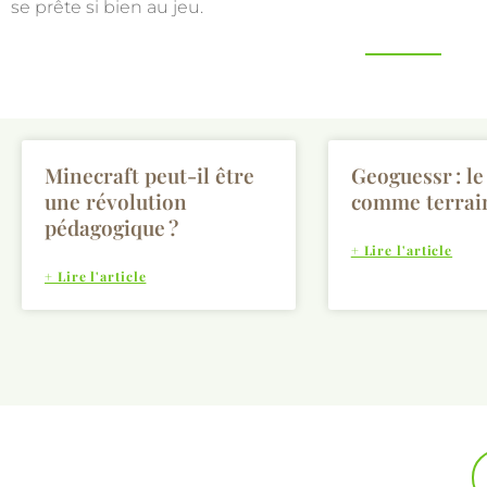
se prête si bien au jeu.
Minecraft peut-il être
Geoguessr : l
une révolution
comme terrain
pédagogique ?
+ Lire l'article
+ Lire l'article