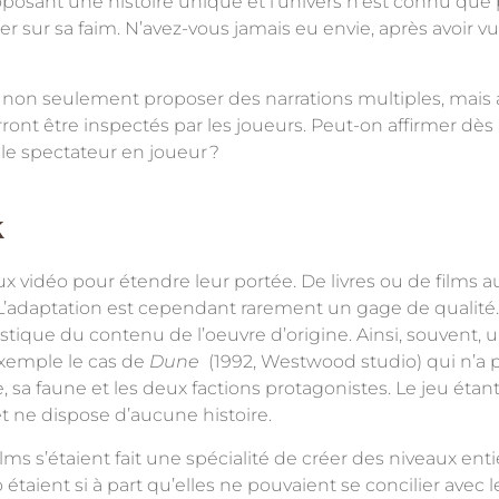
oposant une histoire unique et l’univers n’est connu que
er sur sa faim. N’avez-vous jamais eu envie, après avoir vu
ut non seulement proposer des narrations multiples, mais 
ont être inspectés par les joueurs. Peut-on affirmer dès l
 le spectateur en joueur
?
x
 vidéo pour étendre leur portée. De livres ou de films aux
. L’adaptation est cependant rarement un gage de qualité
ique du contenu de l’oeuvre d’origine. Ainsi, souvent, un
 exemple le cas de
Dune
(1992, Westwood studio) qui n’a
 sa faune et les deux factions protagonistes. Le jeu étant
et ne dispose d’aucune histoire.
s s’étaient fait une spécialité de créer des niveaux enti
aient si à part qu’elles ne pouvaient se concilier avec l