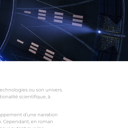
 technologies ou son univers.
ionalité scientifique, à
eloppement d’une narration
on. Cependant, en roman