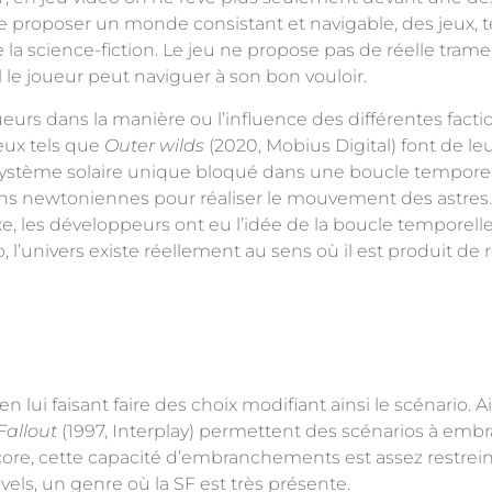
 de proposer un monde consistant et navigable, des jeux, 
 la science-fiction. Le jeu ne propose pas de réelle trame
 joueur peut naviguer à son bon vouloir.
ueurs dans la manière ou l’influence des différentes facti
eux tels que
Outer wilds
(2020, Mobius Digital) font de le
système solaire unique bloqué dans une boucle temporell
ons newtoniennes pour réaliser le mouvement des astres. 
e, les développeurs ont eu l’idée de la boucle temporelle 
’univers existe réellement au sens où il est produit de r
n lui faisant faire des choix modifiant ainsi le scénario. A
Fallout
(1997, Interplay) permettent des scénarios à embr
core, cette capacité d’embranchements est assez restrein
els, un genre où la SF est très présente
.