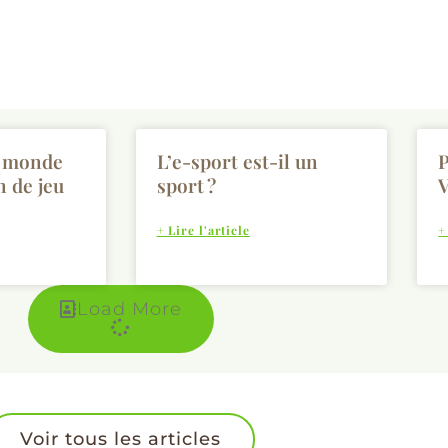
e monde
L’e-sport est-il un
P
 de jeu
sport ?
V
+ Lire l'article
+
Load More
Voir tous les articles