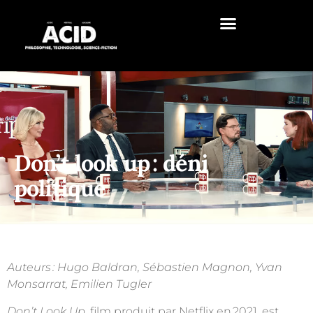
Don’t look up : déni
politique
Auteurs :
Hugo
Baldran
,
Sébastien
Magnon
,
Yvan
Monsarrat
,
Emilien
Tugler
D
on’t Look Up
, film produit par Netflix en
2021, est